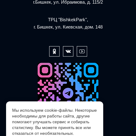
г.Бишкек, ул. Ибраимова, д. 115/2
ТРЦ "BishkekPark",
г. Бишкек, ул. Киевская, дом. 148
Мы используем cookie-файлы. Некоторые
необходимы для работы сайта, другие
помогают улучшать сервис и собирать
статистику. Вы можете принять все или
отказаться от необязательных.
@POLARIS_SERVICE_KG_bot