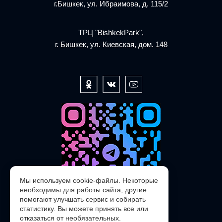
г.Бишкек, ул. Ибраимова, д. 115/2
ТРЦ "BishkekPark",
г. Бишкек, ул. Киевская, дом. 148
Мы используем cookie-файлы. Некоторые
необходимы для работы сайта, другие
помогают улучшать сервис и собирать
статистику. Вы можете принять все или
отказаться от необязательных.
@POLARIS_SERVICE_KG_bot