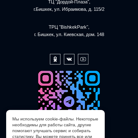
ТЦ "Дордой-Плаза",
г.Бишкек, ул. Ибраимова, д. 115/2
ТРЦ "BishkekPark",
г. Бишкек, ул. Киевская, дом. 148
Мы используем cookie-файлы. Некоторые
необходимы для работы сайта, другие
помогают улучшать сервис и собирать
статистику. Вы можете принять все или