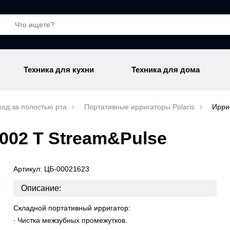
Техника для кухни
Техника для дома
ход за полостью рта
Портативные ирригаторы Polaris
Ирри
002 T Stream&Pulse
Артикул: ЦБ-00021623
Описание:
Складной портативный ирригатор:
∙ Чистка межзубных промежутков.