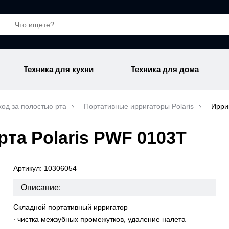
Техника для кухни
Техника для дома
ход за полостью рта
Портативные ирригаторы Polaris
Ирри
рта Polaris PWF 0103T
Артикул: 10306054
Описание:
Складной портативный ирригатор
∙ чистка межзубных промежутков, удаление налета