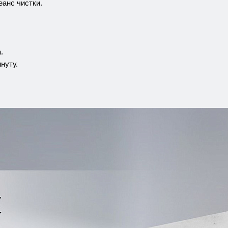
еанс чистки.
.
нуту.