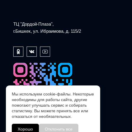
ТЦ "Дордой-Плаза",
г.Бишкек, ул. Ибраимова, д. 115/2
Мы используем cookie-файлы. Некоторые
необходимы для работы сайта, другие
помогают улучшать сервис и собирать
статистику. Вы можете принять все или
отказаться от необязательных.
Хорошо
Отклонить все
@POLARIS_SERVICE_KG_bot