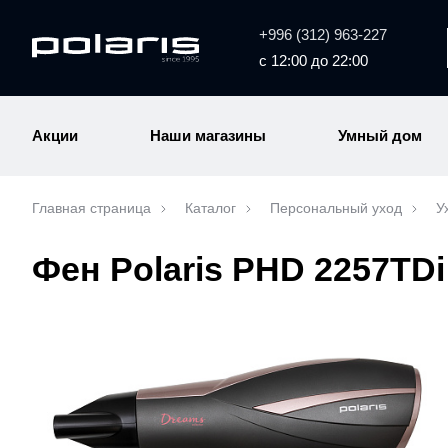
+996 (312) 963-227
с 12:00 до 22:00
Акции
Наши магазины
Умный дом
Главная страница
Каталог
Персональный уход
У
Фен Polaris PHD 2257TDi