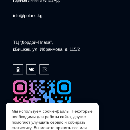
Горячая линия в WhatsApp
info@polaris.kg
ТЦ "Дордой-Плаза",
г.Бишкек, ул. Ибраимова, д. 115/2
Мы используем cookie-файлы. Некоторые
необходимы для работы сайта, другие
помогают улучшать сервис и собирать
статистику. Вы можете принять все или