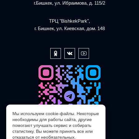
г.Бишкек, ул. Ибраимова, д. 115/2
ТРЦ "BishkekPark",
г. Бишкек, ул. Киевская, дом. 148
Мы используем cookie-файлы. Некоторые
необходимы для работы сайта, другие
помогают улучшать сервис и собирать
статистику. Вы можете принять все или
отказаться от необязательных.
@POLARIS_SERVICE_KG_bot