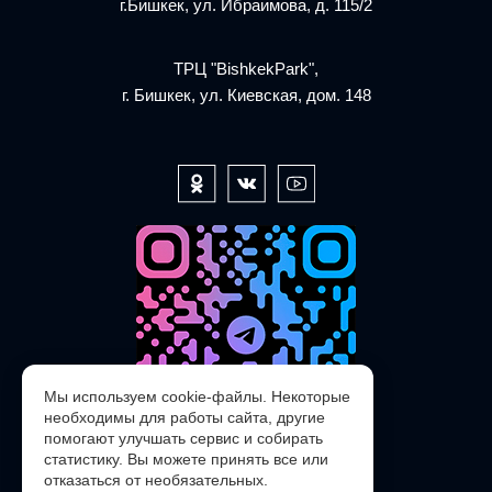
г.Бишкек, ул. Ибраимова, д. 115/2
ТРЦ "BishkekPark",
г. Бишкек, ул. Киевская, дом. 148
Мы используем cookie-файлы. Некоторые
необходимы для работы сайта, другие
помогают улучшать сервис и собирать
статистику. Вы можете принять все или
отказаться от необязательных.
@POLARIS_SERVICE_KG_bot