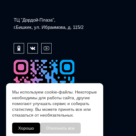
ТЦ "Дордой-Плаза",
г.Бишкек, ул. Ибраимова, д. 115/2
Мы используем cookie-файлы. Некоторые
необходимы для работы сайта, другие
помогают улучшать сервис и собирать
статистику. Вы можете принять все или
отказаться от необязательных.
Хорошо
Отклонить все
@POLARIS_SERVICE_KG_bot