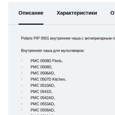
Описание
Характеристики
О
Polaris PIP 0501 внутренняя чаша с антипригарным 
Внутренняя чаша для мультиварок:
· PMC 0508D Floris,
· PMC 0508D,
· PMC 0506AD,
· PMC 0507D Kitchen,
· PMC 0510AD,
· PMC 0541D,
· PMC 0542AD,
· PMC 0553AD,
· PMC 0558AD,