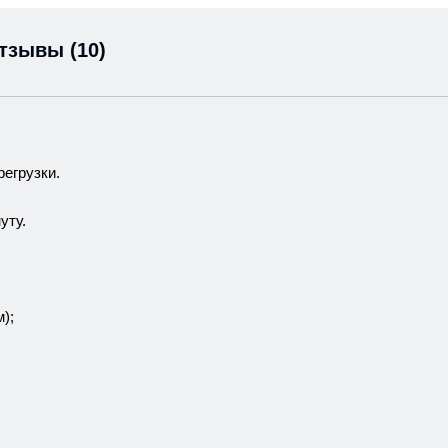
тзывы (10)
регрузки.
уту.
);