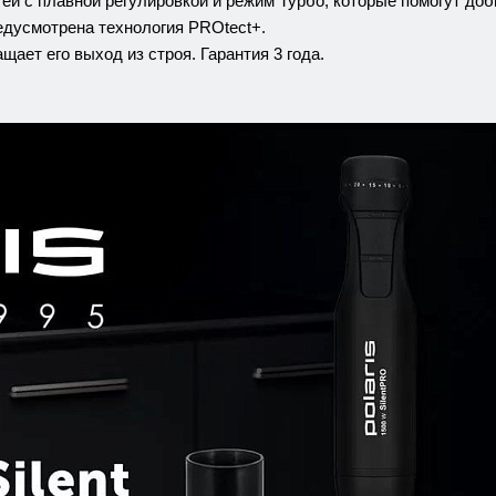
й с плавной регулировкой и режим Турбо, которые помогут до
редусмотрена технология PROtect+.
ает его выход из строя. Гарантия 3 года.