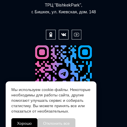
ТРЦ "BishkekPark",
г. Бишкек, ул. Киевская, дом. 148
Мы используем cookie-файлы. Некоторые
необходимы для работы сайта, другие
помогают улучшать сервис и собирать
статистику. Вы можете принять все или
отказаться от необязательных.
@POLARIS_SERVICE_KG_bot
Хорошо
Отклонить все