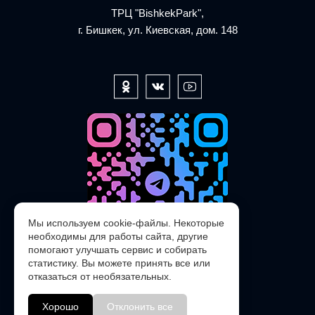
ТРЦ "BishkekPark",
г. Бишкек, ул. Киевская, дом. 148
Мы используем cookie-файлы. Некоторые
необходимы для работы сайта, другие
помогают улучшать сервис и собирать
статистику. Вы можете принять все или
отказаться от необязательных.
@POLARIS_SERVICE_KG_bot
Хорошо
Отклонить все