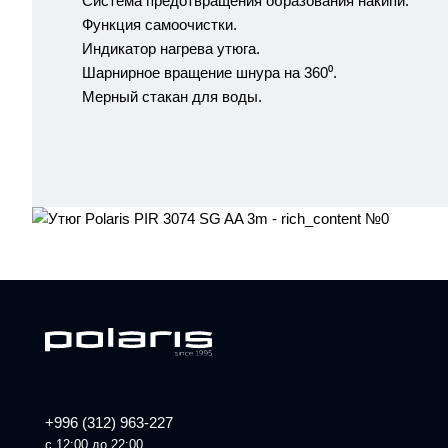
Система предотвращения образования накипи.
Функция самоочистки.
Индикатор нагрева утюга.
Шарнирное вращение шнура на 360⁰.
Мерный стакан для воды.
+996 (312) 963-227
с 12:00 до 22:00