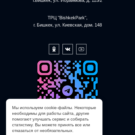
г.Бишкек, ул. Ибраимова, д. 115/2
ТРЦ "BishkekPark",
г. Бишкек, ул. Киевская, дом. 148
Мы используем cookie-файлы. Некоторые
необходимы для работы сайта, другие
помогают улучшать сервис и собирать
статистику. Вы можете принять все или
отказаться от необязательных.
@POLARIS_SERVICE_KG_bot