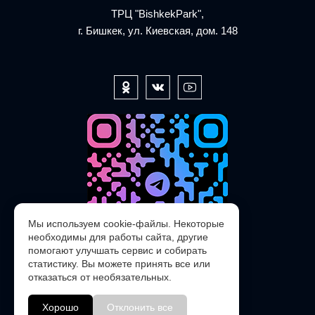
ТРЦ "BishkekPark",
г. Бишкек, ул. Киевская, дом. 148
Мы используем cookie-файлы. Некоторые
необходимы для работы сайта, другие
помогают улучшать сервис и собирать
статистику. Вы можете принять все или
отказаться от необязательных.
@POLARIS_SERVICE_KG_bot
Хорошо
Отклонить все