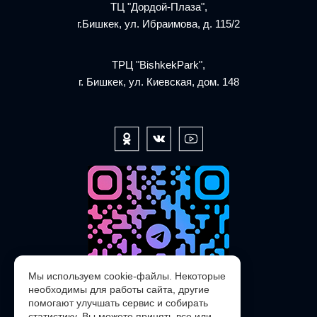
ТЦ "Дордой-Плаза",
г.Бишкек, ул. Ибраимова, д. 115/2
ТРЦ "BishkekPark",
г. Бишкек, ул. Киевская, дом. 148
Мы используем cookie-файлы. Некоторые
необходимы для работы сайта, другие
помогают улучшать сервис и собирать
статистику. Вы можете принять все или