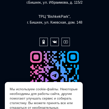
г.Бишкек, ул. Ибраимова, д. 115/2
ТРЦ "BishkekPark",
г. Бишкек, ул. Киевская, дом. 148
Мы используем cookie-файлы. Некоторые
необходимы для работы сайта, другие
помогают улучшать сервис и собирать
статистику. Вы можете принять все или
отказаться от необязательных.
@POLARIS_SERVICE_KG_bot